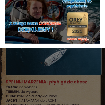
JACHT:
katamaran BALI catspace z 2025 r
TRANSPORT:
WŁASNY-samolot
zobacz rejs ...
REJSY morskie JACHTEM na życzenie
SPEŁNIJ MARZENIA
i
płyń gdzie chesz
TRASA:
do wyboru
TERMIN:
do wyboru
CENA:
kalkulacja indywidualna
JACHT:
KATAMARAN lub JACHT