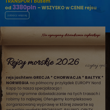
TRANSPORT busem
3380
pln
od
– WSZYSKO w CENIE rejsu
zobacz więcej
Nie wymagamy doświadczenia żeglarskiego
Rejsy morskie 2026
czytaj opis
rejs jachtem GRECJA * CHORWACJA * BAŁTYK *
NORWEGIA
na północny przylądek EUROPY Nord
Kapp to nasza specjalizacja !
Mamy ogromne doświadczanie na tych trasach i
robimy to najlepiej. Oferujemy kompleksowo
zorganizowaną wyprawę w której zawarte są
wszystkie wydatki PROWIANT, PALIWO, OPŁTY