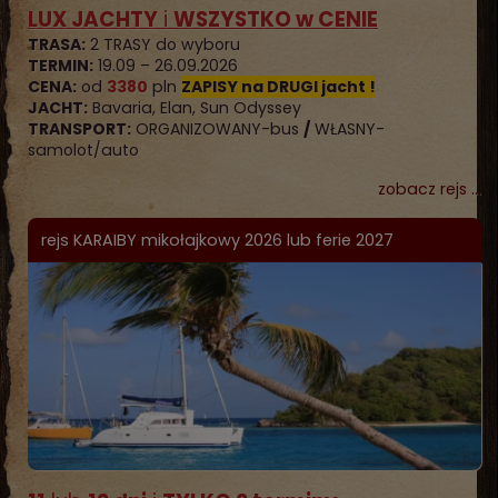
LUX JACHTY
i
WSZYST
KO w
CENIE
TRASA:
2 TRASY do wyboru
TERMIN:
19.09 – 26.09.2026
CENA:
od
3380
pln
ZAPISY na DRUGI jacht !
JACHT:
Bavaria, Elan, Sun Odyssey
TRANSPORT:
ORGANIZOWANY-bus
/
WŁASNY-
samolot/auto
zobacz rejs ...
rejs KARAIBY mikołajkowy 2026 lub ferie 2027