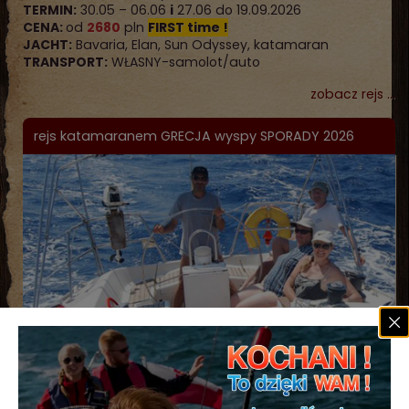
TERMIN:
30.05 – 06.06
i
27.06 do 19.09.2026
CENA:
od
2680
pln
FIRST time !
JACHT:
Bavaria, Elan, Sun Odyssey, katamaran
TRANSPORT:
WŁASNY-samolot/auto
zobacz rejs ...
rejs katamaranem GRECJA wyspy SPORADY 2026
NOWY KATAMARAN
i
rejs w
LUXUSIE
TRASA:
VOLOS – sporady – VOLOS
TERMIN:
03.10 – 10.10.2026
CENA:
od
3480
pln
OSTATNIE 6 miejsc !