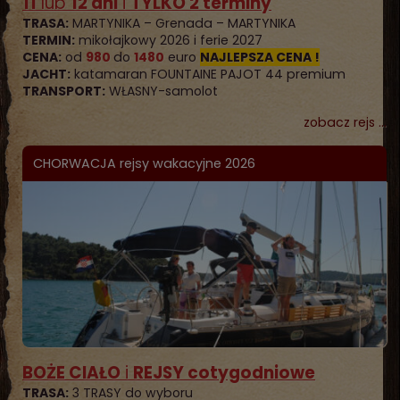
11
lub
12 dni
i
TYL
KO 2 terminy
TRASA:
MARTYNIKA – Grenada – MARTYNIKA
TERMIN:
mikołajkowy 2026 i ferie 2027
CENA:
od
980
do
1480
euro
NAJLEPSZA CENA !
JACHT:
katamaran FOUNTAINE PAJOT 44 premium
TRANSPORT:
WŁASNY-samolot
zobacz rejs ...
CHORWACJA rejsy wakacyjne 2026
BOŻE CIAŁO
i
REJSY cotygodniowe
TRASA:
3 TRASY do wyboru