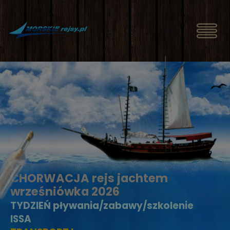
CHORWACJA rejs jachtem
wrześniówka 2026
TYDZIEŃ pływania/zabawy/szkolenie
ISSA