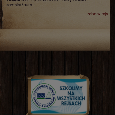
TRANSPORT:
ORGANIZOWANY-bus
/
WŁASNY-
samolot/auto
zobacz rejs ...