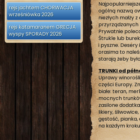
Najpopularniejsz
rejs jachtem CHORWACJA
ogólną nazwą ow
wrześniówka 2026
niezłych małży z
przyrządzanych na
rejs katamaranem GRECJA
Prywatnie poleca
wyspy SPORADY 2026
Štrukle lub bure
i pyszne. Desery i
orasima to naleś
starają żeby był
TRUNKI od półn
Uprawy winorośli
części Europy. Z
białe: teran, mer
mocnych trunków 
zasilone dodatka
likiery, śliwowic
gęstość, pianka,
na każdym kroku. 