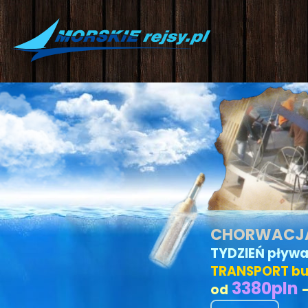
m wrześniówka 2026
CHORWACJA 
olenie ISSA
TYDZIEŃ pływa
TRANSPORT b
3380
pln
NIE rejsu
od