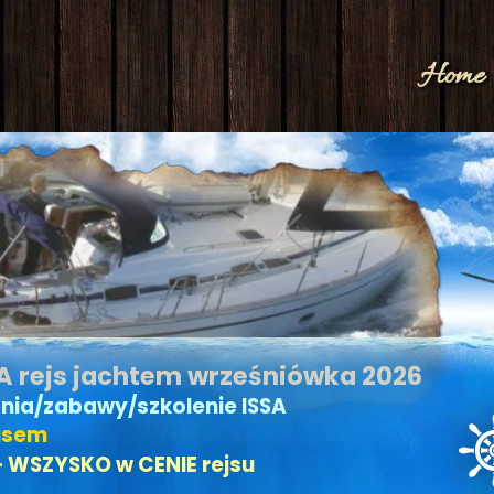
Home
rejs jachtem wrześniówka 2026
nia/zabawy/szkolenie ISSA
usem
– WSZYSKO w CENIE rejsu