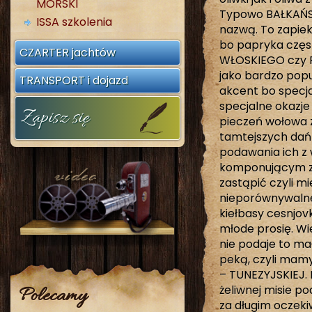
MORSKI
Typowo BAŁKAŃSK
ISSA szkolenia
nazwą. To zapie
bo papryka częst
CZARTER jachtów
WŁOSKIEGO czy F
jako bardzo popu
TRANSPORT i dojazd
akcent bo specjal
specjalne okazje
Zapisz się
pieczeń wołowa 
tamtejszych dań
podawania ich z 
komponującym ze
zastąpić czyli m
nieporównywalne
kiełbasy cesnjovk
młode prosię. Wie
nie podaje to ma
peką, czyli mam
– TUNEZYJSKIEJ. 
żeliwnej misie p
Polecamy
za długim oczek