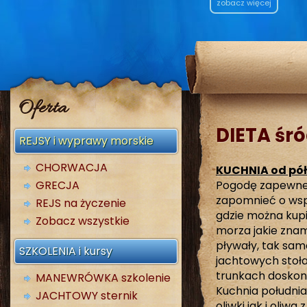
zobacz więcej
Oferta
DIETA śr
REJSY i wyprawy morskie
CHORWACJA
KUCHNIA od pół
GRECJA
Pogodę zapewne 
zapomnieć o wspan
REJS na życzenie
gdzie można kupi
Zobacz wszystkie
morza jakie znam
pływały, tak sa
SZKOLENIA i kursy
jachtowych stoł
trunkach doskon
MANEWRÓWKA szkolenie
Kuchnia południ
JACHTOWY sternik
oliwki jak i oliw