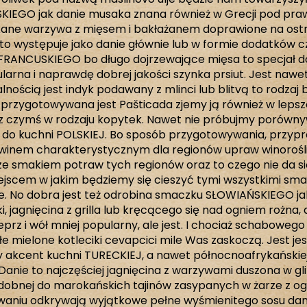
IEGO jak danie musaka znana również w Grecji pod pra
kane warzywa z mięsem i bakłażanem doprawione na ost
o występuje jako danie głównie lub w formie dodatków czy
RANCUSKIEGO bo długo dojrzewające mięsa to specjał d
larna i naprawdę dobrej jakości szynka prsiut. Jest na
nością jest indyk podawany z mlinci lub blitvą to rodzaj bl
 przygotowywana jest Pašticada zjemy ją również w lepszej
z czymś w rodzaju kopytek. Nawet nie próbujmy porówn
 do kuchni POLSKIEJ. Bo sposób przygotowywania, przypr
winem charakterystycznym dla regionów upraw winorośli i
 smakiem potraw tych regionów oraz to czego nie da si
iejscem w jakim będziemy się cieszyć tymi wszystkimi sma
. No dobra jest też odrobina smaczku SŁOWIAŃSKIEGO j
i, jagnięcina z grilla lub kręcącego się nad ogniem rożna,
prz i wół mniej popularny, ale jest. I chociaż schabowego
łe mielone kotleciki cevapcici mile Was zaskoczą. Jest j
y akcent kuchni TURECKIEJ, a nawet północnoafrykańsk
Danie to najczęściej jagnięcina z warzywami duszona w gli
odobnej do marokańskich tajinów zasypanych w żarze z og
iwaniu odkrywają wyjątkowe pełne wyśmienitego sosu dan