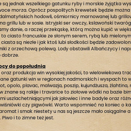
e są jednak wszelkiego gatunku ryby i morskie żyjątka w
oce morza. Oprócz pospolitych krewetek będzie można
 dalmatyńskich hodowli, ośmiornicy marnowanej lub grill
 grillu lub w sosie. Istryjski ser owczy, kslawoński twaró
my danie, a raczej przekąskę, którą można kupić w większ
k to ciasto francuskie ze słonym serem, rybą lub mielony
 ciasta są niezłe i jak ktoś lubi słodkości będzie zadowolon
niki z orzechową polewą. Lody obstawili Albańczycy i nap
o dobrze.
ocy do popołudnia
 oraz produkcja win wysokiej jakości, to wielowiekowa trad
nane gatunki win w regionach nadmorskich i wyspach to 
lot, opolo, plavac, malwazja, poszip, kujundżusza, żlahtina,
znane są rakije i travarice to ziołowe wódki na bazie bi
mi uszlachetniającymi jak jałowiec i inne badyle oraz róż
e, wiśniówki czy pigwówki. Warto wspomnieć na koniec o ka
 aromat i smak niestety u nas są jeszcze mało osiągalne
Piwo i to zimne też jest.