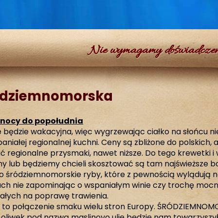
Nie wymagamy doświadczeni
ódziemnomorska
nocy do popołudnia
będzie wakacyjna, więc wygrzewając ciałko na słońcu n
iałej regionalnej kuchni. Ceny są zbliżone do polskich, a j
ć regionalne przysmaki, nawet niższe. Do tego krewetki i
y lub będziemy chcieli skosztować są tam najświeższe b
mo śródziemnomorskie ryby, które z pewnością wylądują 
ach nie zapominając o wspaniałym winie czy trochę mocn
ałych na poprawę trawienia.
a to połączenie smaku wielu stron Europy. ŚRÓDZIEMNO
a z oliwek pod nazwą maslinovo ulje będzie nam towarzyszył