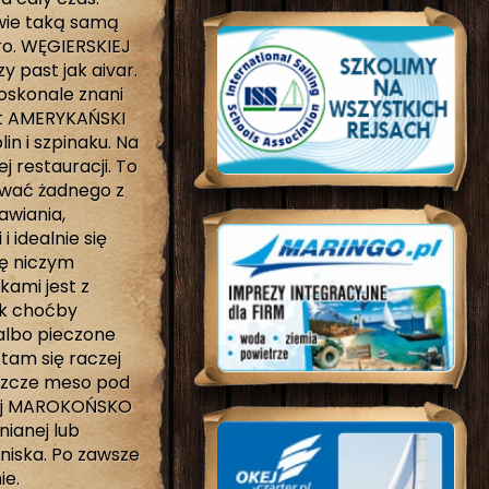
wie taką samą
ro. WĘGIERSKIEJ
 past jak aivar.
oskonale znani
wet AMERYKAŃSKI
in i szpinaku. Na
 restauracji. To
ywać żadnego z
awiania,
 idealnie się
ę niczym
kami jest z
ak choćby
 albo pieczone
 tam się raczej
eszcze meso pod
iej MAROKOŃSKO
nianej lub
niska. Po zawsze
ie.