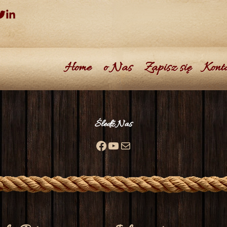
Home
o Nas
Zapisz się
Kont
Śledź Nas
Facebook
YouTube
Mail