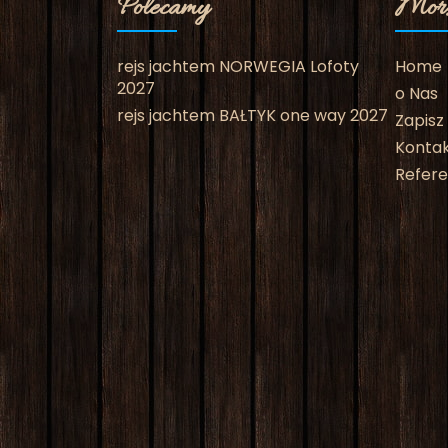
Polecamy
Mors
rejs jachtem NORWEGIA Lofoty
Home
2027
o Nas
rejs jachtem BAŁTYK one way 2027
Zapisz 
Konta
Refere