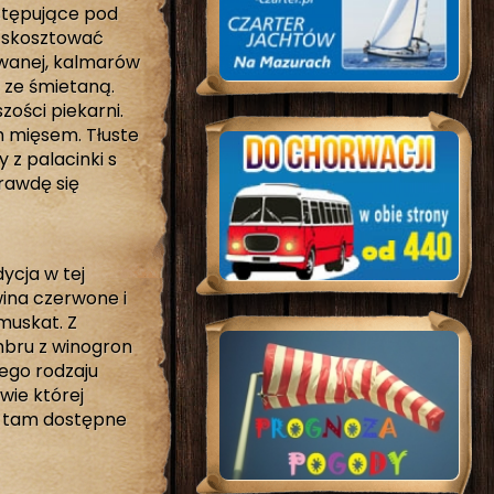
ystępujące pod
 skosztować
owanej, kalmarów
g ze śmietaną.
ości piekarni.
m mięsem. Tłuste
y z palacinki s
rawdę się
ycja w tej
wina czerwone i
 muskat. Z
mbru z winogron
nego rodzaju
wie której
 a tam dostępne