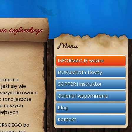
zobacz więcej
a żeglarskiego
Menu
INFORMACJE ważne
DOKUMENTY i kwity
ie można
SKIPPER i instruktor
eśli się wie
 wszystkie owoce
Galeria i wspomnienia
o rano jeszcze
na naszych
Blog
iejszych
Kontakt
MORSKIEGO bo
a cały czas.