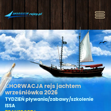
CHORWACJA rejs jachtem
wrześniówka 2026
TYDZIEŃ pływania/zabawy/szkolenie
ISSA