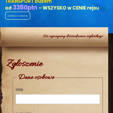
TRANSPORT busem
3380
pln
od
– WSZYSKO w CENIE rejsu
zobacz więcej
Nie wymagamy doświadczenia żeglarskiego