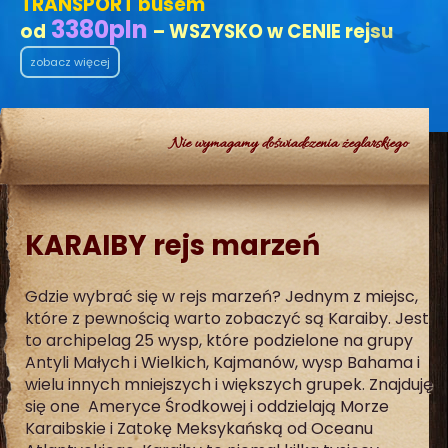
TRANSPORT busem
3380
pln
od
– WSZYSKO w CENIE rejsu
zobacz więcej
Nie wymagamy doświadczenia żeglarskiego
KARAIBY rejs marzeń
Gdzie wybrać się w rejs marzeń? Jednym z miejsc,
które z pewnością warto zobaczyć są Karaiby. Jest
to archipelag 25 wysp, które podzielone na grupy
Antyli Małych i Wielkich, Kajmanów, wysp Bahama i
wielu innych mniejszych i większych grupek. Znajduję
się one Ameryce Środkowej i oddzielają Morze
Karaibskie i Zatokę Meksykańską od Oceanu