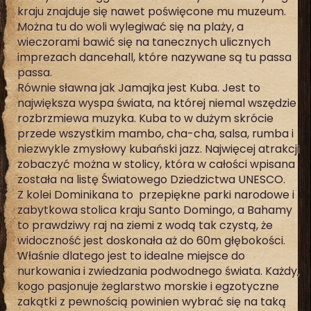
kraju znajduje się nawet poświęcone mu muzeum.
Można tu do woli wylegiwać się na plaży, a
wieczorami bawić się na tanecznych ulicznych
imprezach dancehall, które nazywane są tu passa
passa.
Równie sławna jak Jamajka jest Kuba. Jest to
największa wyspa świata, na której niemal wszędzie
rozbrzmiewa muzyka. Kuba to w dużym skrócie
przede wszystkim mambo, cha-cha, salsa, rumba i
niezwykle zmysłowy kubański jazz. Najwięcej atrakcji
zobaczyć można w stolicy, która w całości wpisana
została na listę Światowego Dziedzictwa UNESCO.
Z kolei Dominikana to przepiękne parki narodowe i
zabytkowa stolica kraju Santo Domingo, a Bahamy
to prawdziwy raj na ziemi z wodą tak czystą, że
widoczność jest doskonała aż do 60m głębokości.
Właśnie dlatego jest to idealne miejsce do
nurkowania i zwiedzania podwodnego świata. Każdy,
kogo pasjonuje żeglarstwo morskie i egzotyczne
zakątki z pewnością powinien wybrać się na taką