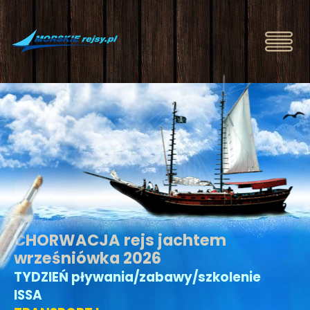
CHORWACJA rejs jachtem
wrześniówka 2026
TYDZIEŃ pływania/zabawy/szkolenie
ISSA