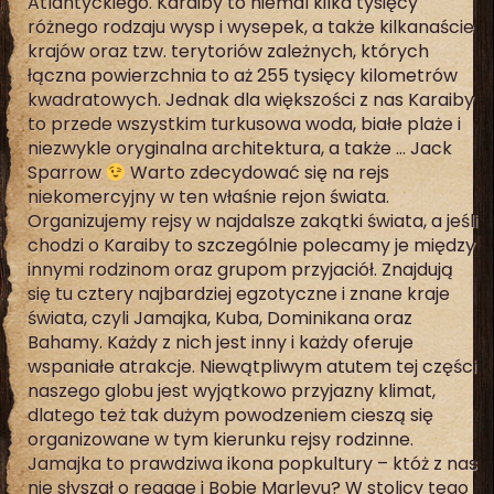
Atlantyckiego. Karaiby to niemal kilka tysięcy
różnego rodzaju wysp i wysepek, a także kilkanaście
krajów oraz tzw. terytoriów zależnych, których
łączna powierzchnia to aż 255 tysięcy kilometrów
kwadratowych. Jednak dla większości z nas Karaiby
to przede wszystkim turkusowa woda, białe plaże i
niezwykle oryginalna architektura, a także … Jack
Sparrow
Warto zdecydować się na rejs
niekomercyjny w ten właśnie rejon świata.
Organizujemy rejsy w najdalsze zakątki świata, a jeśli
chodzi o Karaiby to szczególnie polecamy je między
innymi rodzinom oraz grupom przyjaciół. Znajdują
się tu cztery najbardziej egzotyczne i znane kraje
świata, czyli Jamajka, Kuba, Dominikana oraz
Bahamy. Każdy z nich jest inny i każdy oferuje
wspaniałe atrakcje. Niewątpliwym atutem tej części
naszego globu jest wyjątkowo przyjazny klimat,
dlatego też tak dużym powodzeniem cieszą się
organizowane w tym kierunku rejsy rodzinne.
Jamajka to prawdziwa ikona popkultury – któż z nas
nie słyszał o reggae i Bobie Marleyu? W stolicy tego