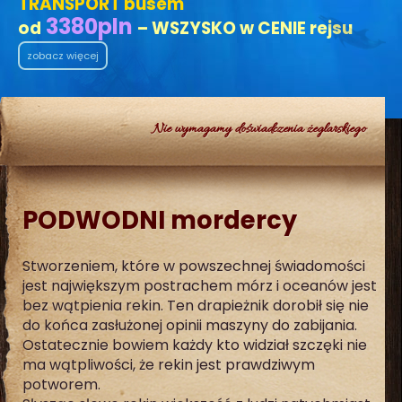
TRANSPORT busem
3380
pln
od
– WSZYSKO w CENIE rejsu
zobacz więcej
Nie wymagamy doświadczenia żeglarskiego
PODWODNI mordercy
Stworzeniem, które w powszechnej świadomości
jest największym postrachem mórz i oceanów jest
bez wątpienia rekin. Ten drapieżnik dorobił się nie
do końca zasłużonej opinii maszyny do zabijania.
Ostatecznie bowiem każdy kto widział szczęki nie
ma wątpliwości, że rekin jest prawdziwym
potworem.