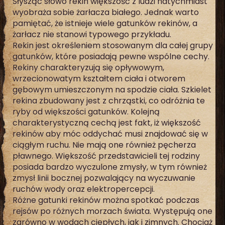
Słysząc słowo rekin większość z ludzi natychmiast
wyobraża sobie żarłacza białego. Jednak warto
pamiętać, że istnieje wiele gatunków rekinów, a
żarłacz nie stanowi typowego przykładu.
Rekin jest określeniem stosowanym dla całej grupy
gatunków, które posiadają pewne wspólne cechy.
Rekiny charakteryzują się opływowym,
wrzecionowatym kształtem ciała i otworem
gębowym umieszczonym na spodzie ciała. Szkielet
rekina zbudowany jest z chrząstki, co odróżnia te
ryby od większości gatunków. Kolejną
charakterystyczną cechą jest fakt, iż większość
rekinów aby móc oddychać musi znajdować się w
ciągłym ruchu. Nie mają one również pęcherza
pławnego. Większość przedstawicieli tej rodziny
posiada bardzo wyczulone zmysły, w tym również
zmysł linii bocznej pozwalający na wyczuwanie
ruchów wody oraz elektropercepcji.
Różne gatunki rekinów można spotkać podczas
rejsów po różnych morzach świata. Występują one
zarówno w wodach ciepłych, jak i zimnych. Chociaż