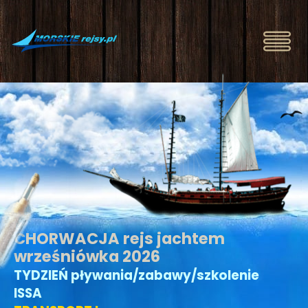
CHORWACJA rejs jachtem
wrześniówka 2026
TYDZIEŃ pływania/zabawy/szkolenie
ISSA