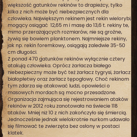
większość gatunków rekinów to drapieżcy, tylko
kilka z nich może być niebezpiecznych dla
człowieka. Największym rekinem jest rekin wielorybi,
mogący osiągać 12,65 m i masę do 13,6 t. rekiny te,
mimo przerażających rozmiarów, nie są groźne,
żywią się bowiem planktonem. Najmniejsze rekiny,
jak np. rekin foremkowy, osiągają zaledwie 35-50
cm długości.
Z ponad 470 gatunków rekinów wyłącznie cztery
atakują człowieka. Oprócz żarłacza białego
niebezpieczny może być też żarłacz tygrysi, żarłacz
białopłetwy oraz żarłacz tępogłowy. Choć rekinom
tym zdarza się atakować ludzi, opowieści o
masowych mordach są mocno przesadzone.
Organizacja zajmująca się rejestrowaniem ataków
rekinów w 2012 roku zanotowała na świecie 118
ataków. Mniej niż 10 z nich zakończyło się śmiercią.
Jednocześnie jednak wielokrotnie nurkom udawało
się filmować te zwierzęta bez osłony w postaci
klatek.