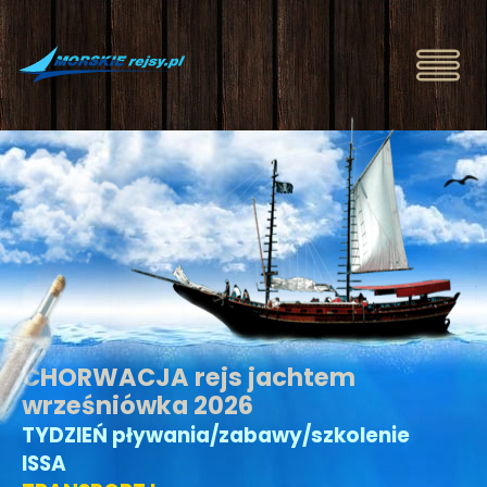
CHORWACJA rejs jachtem
wrześniówka 2026
TYDZIEŃ pływania/zabawy/szkolenie
ISSA