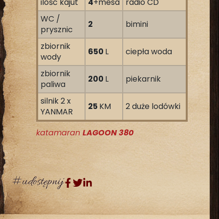
ilość kajut
4
+mesa
radio CD
WC /
2
bimini
prysznic
zbiornik
650
L
ciepła woda
wody
zbiornik
200
L
piekarnik
paliwa
silnik 2 x
25
KM
2 duże lodówki
YANMAR
katamaran
LAGOON 380
#udostępnij