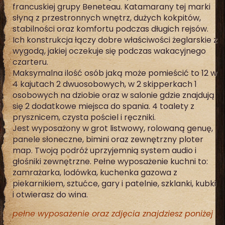
francuskiej grupy Beneteau. Katamarany tej marki
słyną z przestronnych wnętrz, dużych kokpitów,
stabilności oraz komfortu podczas długich rejsów.
Ich konstrukcja łączy dobre właściwości żeglarskie z
wygodą, jakiej oczekuje się podczas wakacyjnego
czarteru.
Maksymalna ilość osób jaką może pomieścić to 12 w
4 kajutach 2 dwuosobowych, w 2 skipperkach 1
osobowych na dziobie oraz w salonie gdzie znajdują
się 2 dodatkowe miejsca do spania. 4 toalety z
prysznicem, czysta pościel i ręczniki.
Jest wyposażony w grot listwowy, rolowaną genuę,
panele słoneczne, bimini oraz zewnętrzny ploter
map. Twoją podróż uprzyjemnią system audio i
głośniki zewnętrzne. Pełne wyposażenie kuchni to:
zamrażarka, lodówka, kuchenka gazowa z
piekarnikiem, sztućce, gary i patelnie, szklanki, kubki
i otwierasz do wina.
pełne wyposażenie oraz zdjęcia znajdziesz poniżej