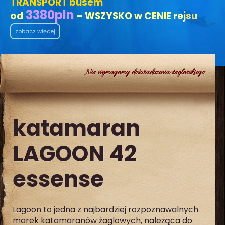
TRANSPORT busem
3380
pln
od
– WSZYSKO w CENIE rejsu
zobacz więcej
Nie wymagamy doświadczenia żeglarskiego
katamaran
LAGOON 42
essense
Lagoon to jedna z najbardziej rozpoznawalnych
marek katamaranów żaglowych, należąca do