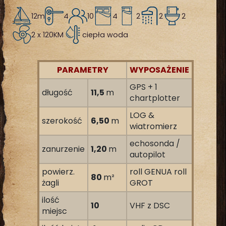
12m
4
10
4
2
2
2
2 x 120KM
ciepła woda
PARAMETRY
WYPOSAŻENIE
GPS + 1
długość
11,5
m
chartplotter
LOG &
szerokość
6,50
m
wiatromierz
echosonda /
zanurzenie
1,20
m
autopilot
powierz.
roll GENUA roll
80
m²
żagli
GROT
ilość
10
VHF z DSC
miejsc